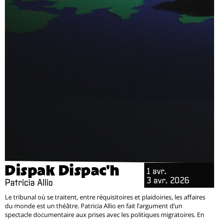
Dispak Dispac'h
1 avr.
3 avr. 2026
Patricia Allio
Le tribunal où se traitent, entre réquisitoires et plaidoiries, les affaires
du monde est un théâtre. Patricia Allio en fait l’argument d’un
spectacle documentaire aux prises avec les politiques migratoires. En