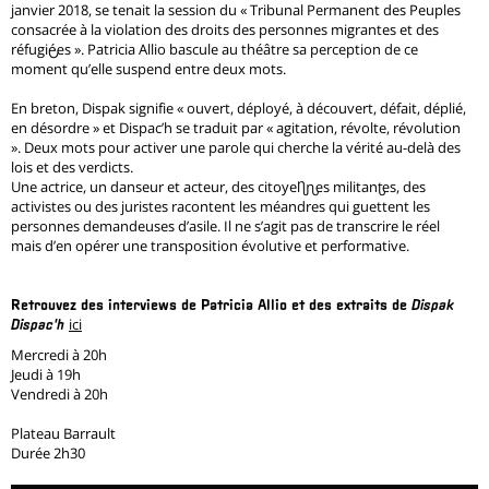
janvier 2018, se tenait la session du « Tribunal Permanent des Peuples
consacrée à la violation des droits des personnes migrantes et des
réfugié·es ». Patricia Allio bascule au théâtre sa perception de ce
moment qu’elle suspend entre deux mots.
En breton, Dispak signifie « ouvert, déployé, à découvert, défait, déplié,
en désordre » et Dispac’h se traduit par « agitation, révolte, révolution
». Deux mots pour activer une parole qui cherche la vérité au-delà des
lois et des verdicts.
Une actrice, un danseur et acteur, des citoyen·nes militant·es, des
activistes ou des juristes racontent les méandres qui guettent les
personnes demandeuses d’asile. Il ne s’agit pas de transcrire le réel
mais d’en opérer une transposition évolutive et performative.
Retrouvez des interviews de Patricia Allio et des extraits de
Dispak
ici
Dispac'h
Mercredi à 20h
Jeudi à 19h
Vendredi à 20h
Plateau Barrault
Durée 2h30