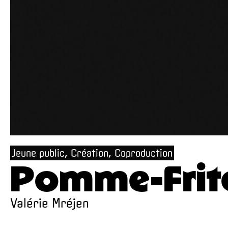
Jeune public, Création, Coproduction
Pomme-Frit
Valérie Mréjen