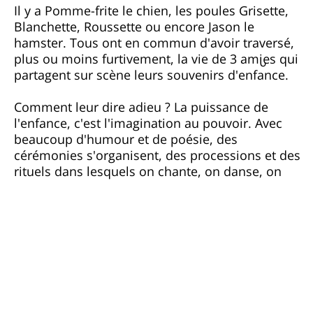
Il y a Pomme-frite le chien, les poules Grisette,
Blanchette, Roussette ou encore Jason le
hamster. Tous ont en commun d'avoir traversé,
plus ou moins furtivement, la vie de 3 ami·es qui
partagent sur scène leurs souvenirs d'enfance.
Comment leur dire adieu ? La puissance de
coloré. La perte de la boule de poils, de plumes
l'enfance, c'est l'imagination au pouvoir. Avec
ou d'écailles, se transforme en aventure. Une
beaucoup d'humour et de poésie, des
traversée pleine de tendresse qui invite à voir à
cérémonies s'organisent, des processions et des
rituels dans lesquels on chante, on danse, on