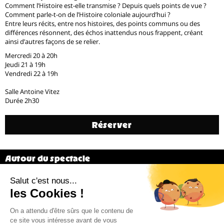
Comment l’Histoire est-elle transmise ? Depuis quels points de vue ?
Comment parle-t-on de l’Histoire coloniale aujourd’hui ?
Entre leurs récits, entre nos histoires, des points communs ou des
différences résonnent, des échos inattendus nous frappent, créant
ainsi d’autres façons de se relier.
Mercredi 20 à 20h
Jeudi 21 à 19h
Vendredi 22 à 19h
Salle Antoine Vitez
Durée 2h30
Réserver
Autour du spectacle
Générique
Précédent
7 / 20
Suivant
Billetterie 02 38 81 01 00 (du mardi au vendredi de 14h à 18h)
Administration 02 38 62 15 55 –
cdn@cdn-orleans.com