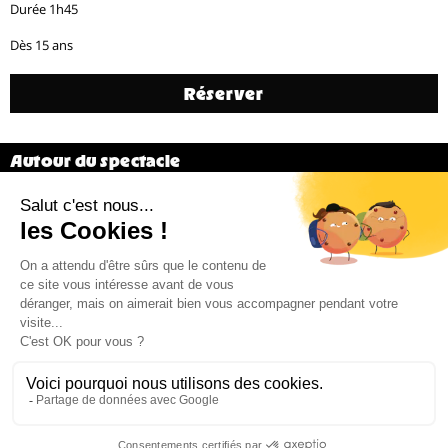
Durée 1h45
Dès 15 ans
Réserver
Autour du spectacle
Générique
Précédent
13 / 20
Suivant
Billetterie 02 38 81 01 00 (du mardi au vendredi de 14h à 18h)
Administration 02 38 62 15 55 –
cdn@cdn-orleans.com
CDN Orléans / Centre-Val de Loire Boulevard Pierre Ségelle 45000 Orléans
Mentions légales
Newsletter
*
Email