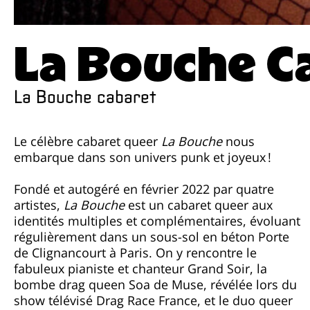
La Bouche C
La Bouche cabaret
Le célèbre cabaret queer
La Bouche
nous
embarque dans son univers punk et joyeux !
Fondé et autogéré en février 2022 par quatre
artistes,
La Bouche
est un cabaret queer aux
paroles se libèrent sans distinction de classe, de
identités multiples et complémentaires, évoluant
genre ou de sexualité. Excentrique et subversif,
régulièrement dans un sous-sol en béton Porte
La Bouche Cabaret accueille, avec démesure et
de Clignancourt à Paris. On y rencontre le
tolérance, les fantasmes d’une communauté aux
fabuleux pianiste et chanteur Grand Soir, la
bombe drag queen Soa de Muse, révélée lors du
show télévisé Drag Race France, et le duo queer