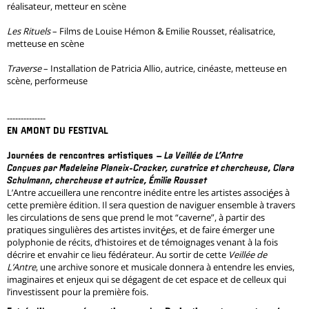
réalisateur, metteur en scène
Les Rituels
– Films de Louise Hémon & Emilie Rousset, réalisatrice,
metteuse en scène
Traverse
– Installation de Patricia Allio, autrice, cinéaste, metteuse en
scène, performeuse
--------------
EN AMONT DU FESTIVAL
Journées de rencontres artistiques –
La Veillée de L’Antre
Conçues par Madeleine Planeix-Crocker, curatrice et chercheuse, Clara
Schulmann, chercheuse et autrice, Émilie Rousset
L’Antre accueillera une rencontre inédite entre les artistes associé·es à
cette première édition. Il sera question de naviguer ensemble à travers
les circulations de sens que prend le mot “caverne”, à partir des
pratiques singulières des artistes invité·es, et de faire émerger une
polyphonie de récits, d’histoires et de témoignages venant à la fois
décrire et envahir ce lieu fédérateur. Au sortir de cette
Veillée de
L’Antre
, une archive sonore et musicale donnera à entendre les envies,
imaginaires et enjeux qui se dégagent de cet espace et de celleux qui
l’investissent pour la première fois.