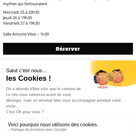
mythes qui l’entouraient.
Mercredi 25 à 20h30
Jeudi 26 à 19h30
Vendredi 27 à 19h30
Salle Antoine Vitez – 1h30
Réserver
Générique
Précédent
5 / 20
Suivant
Billetterie 02 38 81 01 00 (du mardi au vendredi de 14h à 18h)
Administration 02 38 62 15 55 –
cdn@cdn-orleans.com
CDN Orléans / Centre-Val de Loire Boulevard Pierre Ségelle 45000 Orléans
Mentions légales
Newsletter
*
Email