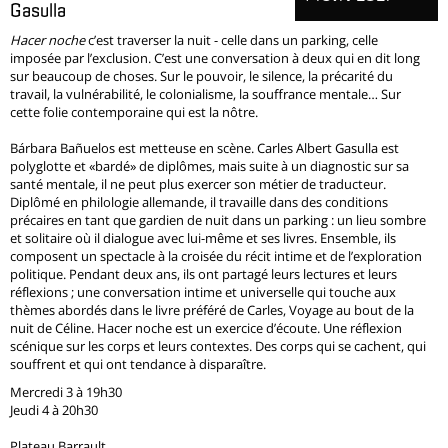
Gasulla
Hacer noche
c’est traverser la nuit - celle dans un parking, celle
imposée par l’exclusion. C’est une conversation à deux qui en dit long
sur beaucoup de choses. Sur le pouvoir, le silence, la précarité du
travail, la vulnérabilité, le colonialisme, la souffrance mentale… Sur
cette folie contemporaine qui est la nôtre.
Bárbara Bañuelos est metteuse en scène. Carles Albert Gasulla est
polyglotte et «bardé» de diplômes, mais suite à un diagnostic sur sa
santé mentale, il ne peut plus exercer son métier de traducteur.
Diplômé en philologie allemande, il travaille dans des conditions
précaires en tant que gardien de nuit dans un parking : un lieu sombre
et solitaire où il dialogue avec lui-même et ses livres. Ensemble, ils
composent un spectacle à la croisée du récit intime et de l’exploration
politique. Pendant deux ans, ils ont partagé leurs lectures et leurs
réflexions ; une conversation intime et universelle qui touche aux
thèmes abordés dans le livre préféré de Carles, Voyage au bout de la
nuit de Céline. Hacer noche est un exercice d’écoute. Une réflexion
scénique sur les corps et leurs contextes. Des corps qui se cachent, qui
souffrent et qui ont tendance à disparaître.
Mercredi 3 à 19h30
Jeudi 4 à 20h30
Plateau Barrault