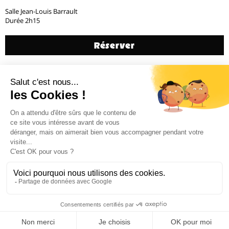
Salle Jean-Louis Barrault
Durée 2h15
Réserver
Générique
Précédent
14 / 20
Suivant
Billetterie 02 38 81 01 00 (du mardi au vendredi de 14h à 18h)
Administration 02 38 62 15 55 –
cdn@cdn-orleans.com
CDN Orléans / Centre-Val de Loire Boulevard Pierre Ségelle 45000 Orléans
Mentions légales
Newsletter
*
Email