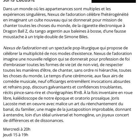
Dans un monde où les appartenances sont multiples et les
expériences singulières, Nexus de l’adoration célèbre l’hétérogénéité
en imaginant un culte nouveau qui se donnerait pour mission de
chanter toutes les choses du monde, de la cigarette électronique à
Dragon Ball Z, du tango argentin aux baleines à bosse, d’une fausse
moustache à un triple-double de Simone Biles.
Nexus de l’adoration
est un spectacle pop-liturgique qui propose de
célébrer la multiplicité de nos modes d’existence. Nexus de l’adoration
imagine une nouvelle religion qui se donnerait pour profession de foi
d’embrasser toutes les formes de vie (et de non-vie), de respecter
toutes les manières d’être, de chanter, sans ordre ni hiérarchie, toutes
les choses du monde. Le temps d’une cérémonie, aux faux airs de
comédie musicale, neuf officiant·es entremêlent invocations absurdes
et refrains pop, discours galvanisants et confidences troublantes,
récits pince-sans-rire et chorégraphies R’nB. À la fois inventaire en roue
libre, kaléidoscope de notre époque et oratorio prosaïque. Joris
Lacoste met en oeuvre avec malice un art du réenchantement du
banal, du familier, une magie de la juxtaposition improbable, donnant
à entendre, loin d’un idéal universel et homogène, un joyeux concert
de différences et de dissonances.
Mercredi à 20h
Jeudi 15 à 19h