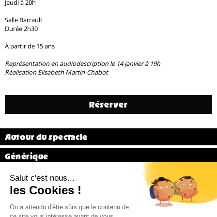
Jeudi à 20h
Salle Barrault
Durée 2h30
À partir de 15 ans
Représentation en audiodescription le 14 janvier à 19h
Réalisation Elisabeth Martin-Chabot
Réserver
Autour du spectacle
Générique
Aurore Fattier
Précédent
6 / 31
Suivant
Billetterie 02 38 81 01 00 (du mardi au vendredi de 14h à 18h)
Administration 02 38 62 15 55 –
cdn@cdn-orleans.com