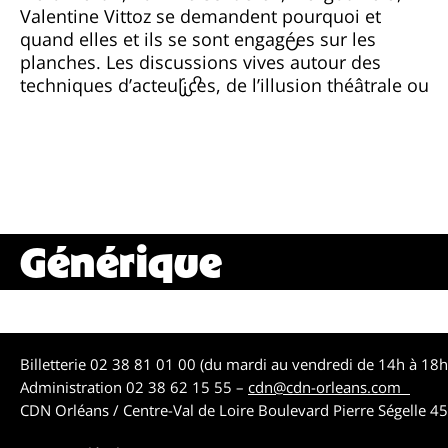
Valentine Vittoz se demandent pourquoi et
quand elles et ils se sont engagé·es sur les
planches. Les discussions vives autour des
techniques d’acteur·ices, de l’illusion théâtrale ou
Générique
Billetterie 02 38 81 01 00 (du mardi au vendredi de 14h à 18
Administration 02 38 62 15 55 –
cdn@cdn-orleans.com
CDN Orléans / Centre-Val de Loire Boulevard Pierre Ségelle 